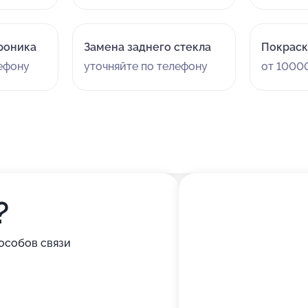
роника
Замена заднего стекла
Покраск
лефону
уточняйте по телефону
от 10000
?
особов связи