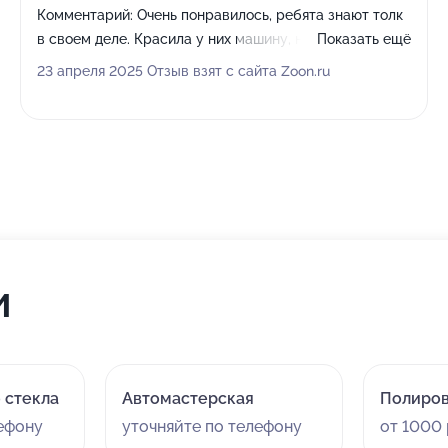
Комментарий:
Очень понравилось, ребята знают толк
в своем деле. Красила у них машину, нареканий нет
Показать ещё
вообще! Всем советую, отличный сервис!
23 апреля 2025 Отзыв взят с сайта Zoon.ru
и
 стекла
Автомастерская
Полиров
лефону
уточняйте по телефону
от 1000 