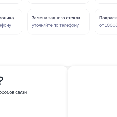
роника
Замена заднего стекла
Покраск
лефону
уточняйте по телефону
от 10000
?
особов связи