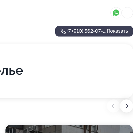
+7 (910) 562-07-...
Показать
елье