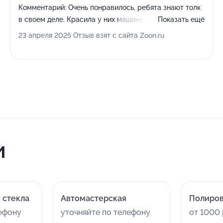
Комментарий:
Очень понравилось, ребята знают толк
в своем деле. Красила у них машину, нареканий нет
Показать ещё
вообще! Всем советую, отличный сервис!
23 апреля 2025 Отзыв взят с сайта Zoon.ru
и
 стекла
Автомастерская
Полиров
лефону
уточняйте по телефону
от 1000 